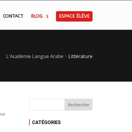
CONTACT
BLOG
ESPACE ÉLÈVE
L'Académie Langue Arabe
>
Littérature
our
CATÉGORIES